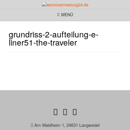
MENÜ
grundriss-2-aufteilung-e-
liner51-the-traveler
Am Waldheim 1, 24631 Langwedel