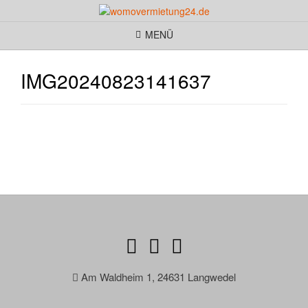
MENÜ
IMG20240823141637
Am Waldheim 1, 24631 Langwedel