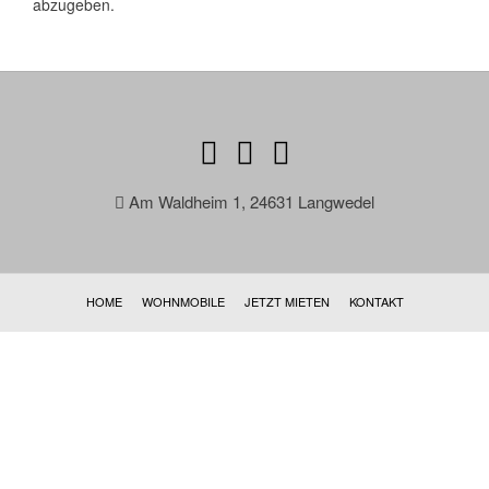
abzugeben.
Am Waldheim 1, 24631 Langwedel
HOME
WOHNMOBILE
JETZT MIETEN
KONTAKT