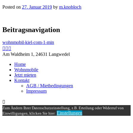
Posted on
27. Januar 2019
by
m.knobloch
Beitragsnavigation
wohnmobil-kiel-com-1-min
Am Waldheim 1, 24631 Langwedel
Home
Wohnmobile
Jetzt mieten
Kontakt
AGB / Mietbedingungen
Impressum
Zum Ändern Ihrer Datenschutzeinstellung, z.B. Erteilung oder Widerruf von
Einstellungen
Einwilligungen, klicken Sie hier: