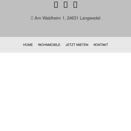
Am Waldheim 1, 24631 Langwedel
HOME
WOHNMOBILE
JETZT MIETEN
KONTAKT