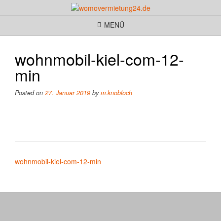
MENÜ
wohnmobil-kiel-com-12-
min
Posted on
27. Januar 2019
by
m.knobloch
Beitragsnavigation
wohnmobil-kiel-com-12-min